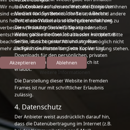
in Datenbanken oder anderen elektronischen
Wir nutzen Cookies auf unserer Website. Einige von ihnen
Medien und Systemen. Inhalte und Rechte
sind essenziell für den Betrieb der Seite, während andere
Dritter sind dabei als solche gekennzeichnet.
uns helfen, diese Website und die Nutzererfahrung zu
Die unerlaubte Vervielfältigung oder
verbessern (Tracking Cookies). Sie können selbst
Weitergabe einzelner Inhalte oder kompletter
entscheiden, ob Sie die Cookies zulassen möchten. Bitte
Seiten ist nicht gestattet und strafbar.
beachten Sie, dass bei einer Ablehnung womöglich nicht
Lediglich die Herstellung von Kopien und
mehr alle Funktionalitäten der Seite zur Verfügung stehen.
Downloads für den persönlichen, privaten
und nicht kommerziellen Gebrauch ist
Akzeptieren
Ablehnen
erlaubt.
Weitere Informationen
Die Darstellung dieser Website in fremden
Frames ist nur mit schriftlicher Erlaubnis
zulässig.
4. Datenschutz
Der Anbieter weist ausdrücklich darauf hin,
dass die Datenübertragung im Internet (z.B.