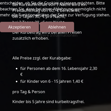
entscheiden, ob Sie die Cookies zulassen möchten. Bitte
Bei Kurzaufenthalt von 1 Nacht wird ein
beachten Sie, dass bei einer Ablehnung womöglich nicht
Preisaufschlag von 60,- € berechnet,
mehr alle Funktionalitäten der Seite zur Verfügung stehen.
bei 2 Tagen 30,- € pro Nacht,
bei 3 Tagen 20,- € pro Nacht.
Akzeptieren
Ablehnen
Der Kurbeitrag wird bei allen Preisen
Weitere Informationen
zusätzlich erhoben.
Alle Preise zzgl. der Kurabgabe:
für Personen ab dem 16. Lebensjahr 2,30
€
für Kinder von 6 - 15 Jahren 1,40 €
pro Tag & Person
Kinder bis 5 Jahre sind kurbeitragsfrei.